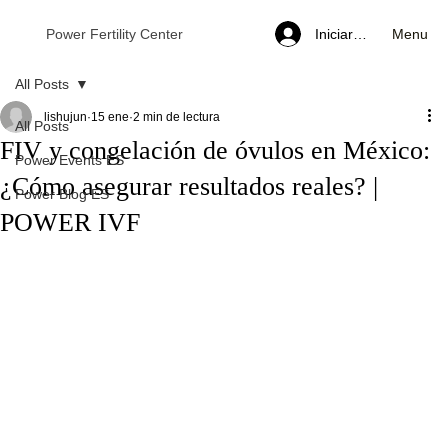
Menu
Power Fertility Center
Iniciar sesión
All Posts
lishujun
15 ene
2 min de lectura
All Posts
FIV y congelación de óvulos en México:
Power Events ES
¿Cómo asegurar resultados reales? |
Power Blog ES
POWER IVF