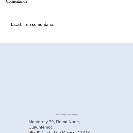
Comentarios
Escribir un comentario...
¿Cómo aliviar la ansiedad causada por la
infertilidad? Comprendiendo la subrogación
en México
Power Fertility - Clínica Principal
Monterrey 70, Roma Norte,
Cuauhtémoc,
06700 Ciudad de México, CDMX,