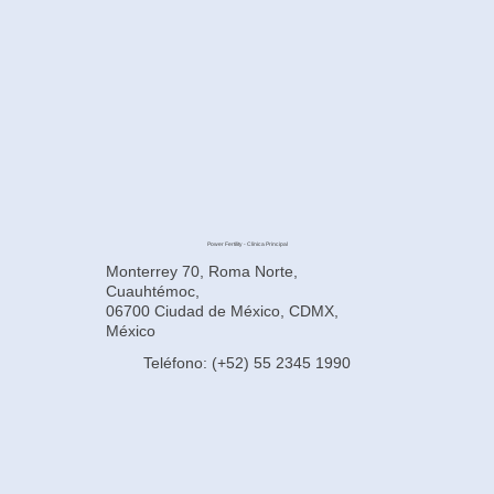
infertilidad? Comprendiendo la subrogación
en México
Power Fertility - Clínica Principal
Monterrey 70, Roma Norte,
Cuauhtémoc,
06700 Ciudad de México, CDMX,
México
Teléfono: (+52) 55 2345 1990