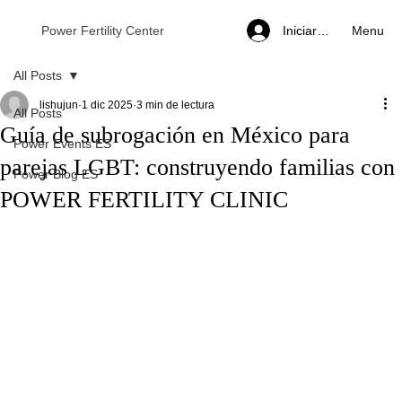
Menu
Power Fertility Center
Iniciar sesión
All Posts
lishujun
1 dic 2025
3 min de lectura
All Posts
Guía de subrogación en México para
Power Events ES
parejas LGBT: construyendo familias con
Power Blog ES
POWER FERTILITY CLINIC