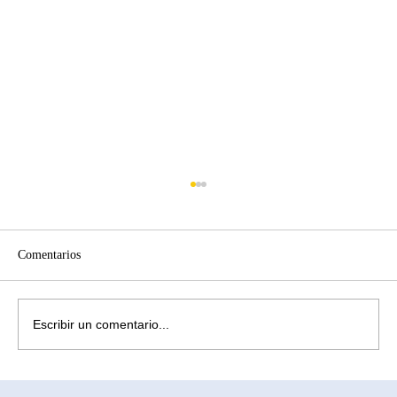
Comentarios
Escribir un comentario...
¿Cómo aliviar la ansiedad causada por la