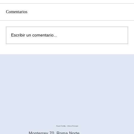
Comentarios
Escribir un comentario...
¿Cómo aliviar la ansiedad causada por la
infertilidad? Comprendiendo la subrogación
en México
Power Fertility - Clínica Principal
Monterrey 70, Roma Norte,