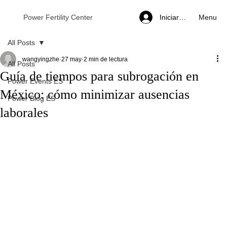
Menu
Power Fertility Center
Iniciar sesión
All Posts
wangyingzhe
27 may
2 min de lectura
All Posts
Guía de tiempos para subrogación en
Power Events ES
México: cómo minimizar ausencias
Power Blog ES
laborales