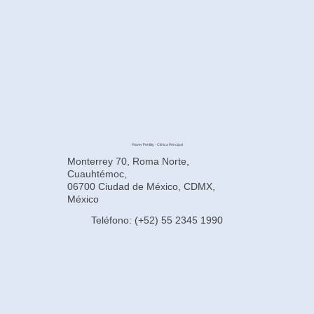
en México
Power Fertility - Clínica Principal
Monterrey 70, Roma Norte,
Cuauhtémoc,
06700 Ciudad de México, CDMX,
México
Teléfono: (+52) 55 2345 1990