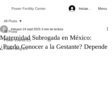
Menu
Power Fertility Center
Iniciar sesión
All Posts
lishujun
24 sept 2025
3 min de lectura
All Posts
Maternidad Subrogada en México:
Power Events ES
¿Puedo Conocer a la Gestante? Depende
Power Blog ES