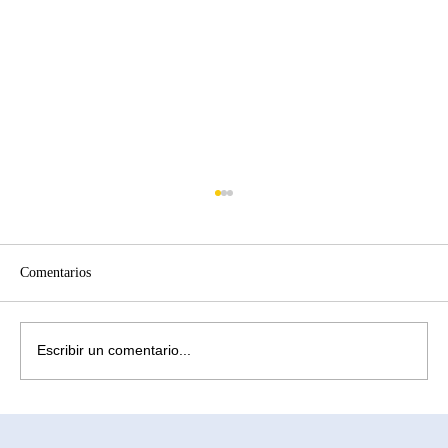
Comentarios
Escribir un comentario...
¿Cómo aliviar la ansiedad causada por la
infertilidad? Comprendiendo la subrogación