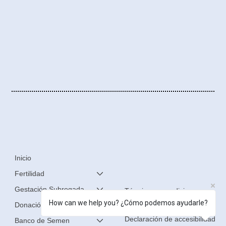
Inicio
Fertilidad
Gestación Subrogada
Términos y condiciones
How can we help you? ¿Cómo podemos ayudarle?
Donación de Óvulos
Política de privacidad
Declaración de accesibilidad
Banco de Semen