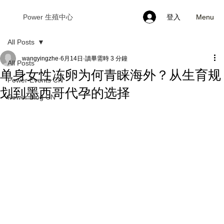
Menu
Power 生殖中心
登入
All Posts
wangyingzhe
6月14日
讀畢需時 3 分鐘
All Posts
单身女性冻卵为何青睐海外？从生育规
Power Events CN
划到墨西哥代孕的选择
Power Blog CN