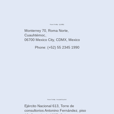
Power Fertility - 总办事处
Monterrey 70, Roma Norte,
Cuauhtémoc、
06700 Mexico City, CDMX, Mexico
Phone: (+52) 55 2345 1990
Power Fertility - Hospital Español
Ejército Nacional 613, Torre de
consultorios Antonino Fernández, piso