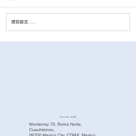
撰寫留言......
墨西哥代孕前如何提高卵子质量？
Power Fertility - 总办事处
Monterrey 70, Roma Norte,
Cuauhtémoc、
06700 Mexico City, CDMX, Mexico