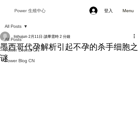
Menu
Power 生殖中心
登入
All Posts
lishujun
2月11日
讀畢需時 2 分鐘
All Posts
墨西哥代孕解析引起不孕的杀手细胞之
Power Events CN
谜
Power Blog CN