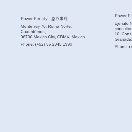
Power Fer
Power Fertility - 总办事处
Ejército 
Monterrey 70, Roma Norte,
consulto
Cuauhtémoc、
10, Consu
06700 Mexico City, CDMX, Mexico
Granada;
Phone: (+52) 55 2345 1990
Phone: (