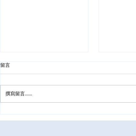
留言
撰寫留言......
《华尔街日报》深度报道华人
墨西哥代孕
赴美试管现状，多次专访张欣
量？
博士，揭开跨境生育15年的关
键变迁