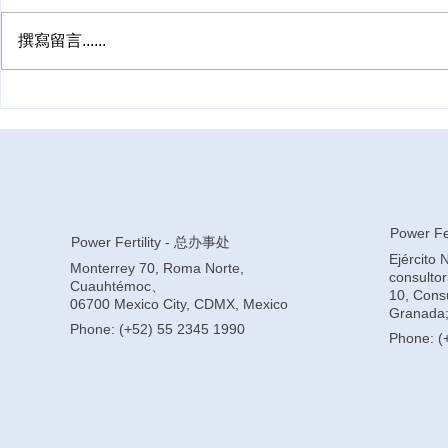
撰寫留言......
《华尔街日报》深度报道华人
墨西哥代孕
赴美试管现状，多次专访张欣
量？
博士，揭开跨境生育15年的关
键变迁
Power Fer
Power Fertility - 总办事处
Ejército 
Monterrey 70, Roma Norte,
consulto
Cuauhtémoc、
10, Consu
06700 Mexico City, CDMX, Mexico
Granada;
Phone: (+52) 55 2345 1990
Phone: (