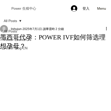
Menu
Power 生殖中心
登入
All Posts
lishujun
2025年7月1日
讀畢需時 2 分鐘
All Posts
墨西哥代孕：POWER IVF如何筛选理
Power Events CN
想孕母？
Power Blog CN