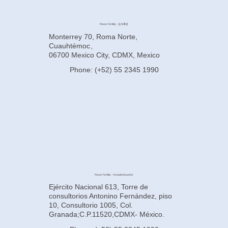
Power Fertility - 总办事处
Monterrey 70, Roma Norte,
Cuauhtémoc、
06700 Mexico City, CDMX, Mexico
Phone: (+52) 55 2345 1990
Power Fertility - Hospital Español
Ejército Nacional 613, Torre de
consultorios Antonino Fernández, piso
10, Consultorio 1005, Col.
Granada;C.P.11520,CDMX- México.