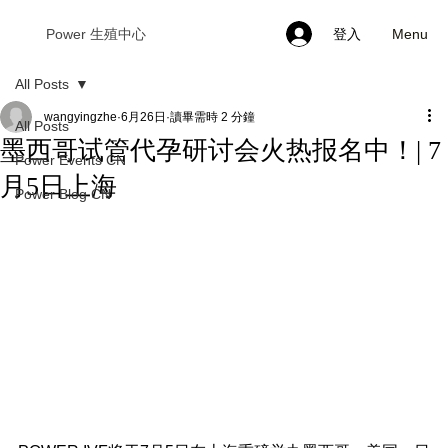
Menu
Power 生殖中心
登入
All Posts
wangyingzhe
6月26日
讀畢需時 2 分鐘
All Posts
墨西哥试管代孕研讨会火热报名中！| 7
Power Events CN
月5日上海
Power Blog CN