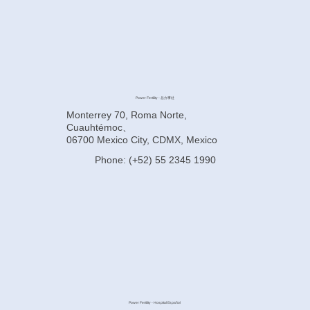
Power Fertility - 总办事处
Monterrey 70, Roma Norte,
Cuauhtémoc、
06700 Mexico City, CDMX, Mexico
Phone: (+52) 55 2345 1990
Power Fertility - Hospital Español