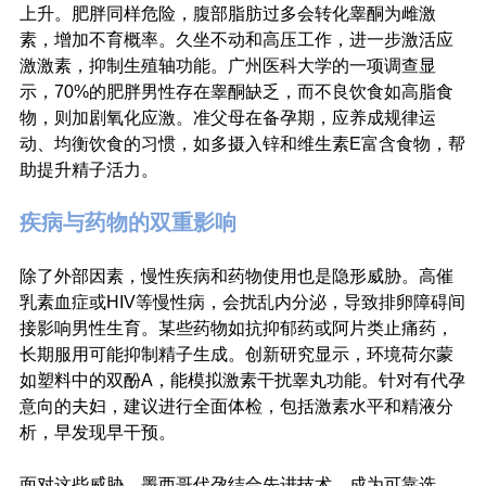
上升。肥胖同样危险，腹部脂肪过多会转化睾酮为雌激
素，增加不育概率。久坐不动和高压工作，进一步激活应
激激素，抑制生殖轴功能。广州医科大学的一项调查显
示，70%的肥胖男性存在睾酮缺乏，而不良饮食如高脂食
物，则加剧氧化应激。准父母在备孕期，应养成规律运
动、均衡饮食的习惯，如多摄入锌和维生素E富含食物，帮
助提升精子活力。
疾病与药物的双重影响
除了外部因素，慢性疾病和药物使用也是隐形威胁。高催
乳素血症或HIV等慢性病，会扰乱内分泌，导致排卵障碍间
接影响男性生育。某些药物如抗抑郁药或阿片类止痛药，
长期服用可能抑制精子生成。创新研究显示，环境荷尔蒙
如塑料中的双酚A，能模拟激素干扰睾丸功能。针对有代孕
意向的夫妇，建议进行全面体检，包括激素水平和精液分
析，早发现早干预。
面对这些威胁，墨西哥代孕结合先进技术，成为可靠选