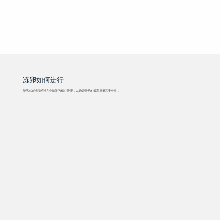
冻卵如何进行
卵子冷冻过程经过几个阶段的精心管理，以确保卵子的最高质量和安全性
。