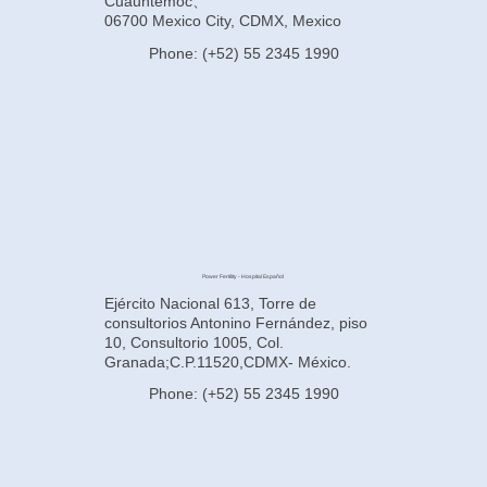
Cuauhtémoc、
06700 Mexico City, CDMX, Mexico
Phone: (+52) 55 2345 1990
Power Fertility - Hospital Español
Ejército Nacional 613, Torre de
consultorios Antonino Fernández, piso
10, Consultorio 1005, Col.
Granada;C.P.11520,CDMX- México.
Phone: (+52) 55 2345 1990