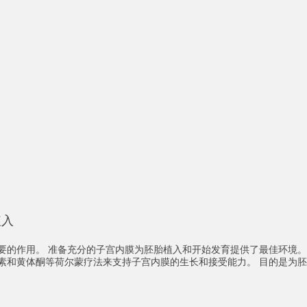
植入
要的作用。 准备充分的子宫内膜为胚胎植入和开始发育提供了最佳环境。
素和黄体酮等荷尔蒙疗法来支持子宫内膜的生长和接受能力。 目的是为胚