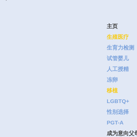
主页
生殖医疗
生育力检测
试管婴儿
人工授精
冻卵
移植
LGBTQ+
性别选择
PGT-A
成为意向父