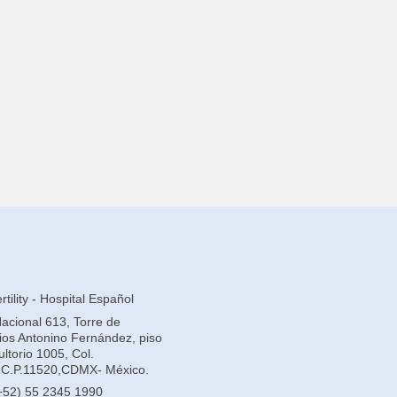
tility - Hospital Español
Nacional 613, Torre de
rios Antonino Fernández, piso
ltorio 1005, Col.
C.P.11520,CDMX- México.
+52) 55 2345 1990