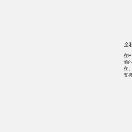
全
在
前
在
支