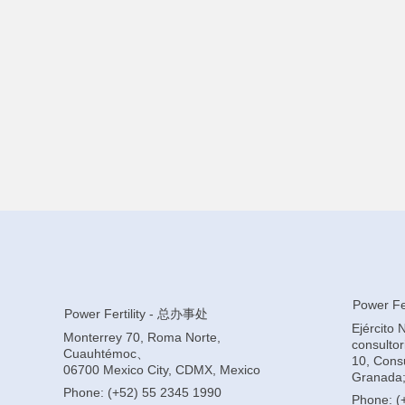
Power Fer
Power Fertility - 总办事处
Ejército 
Monterrey 70, Roma Norte,
consulto
Cuauhtémoc、
10, Consu
06700 Mexico City, CDMX, Mexico
Granada;
Phone: (+52) 55 2345 1990
Phone: (