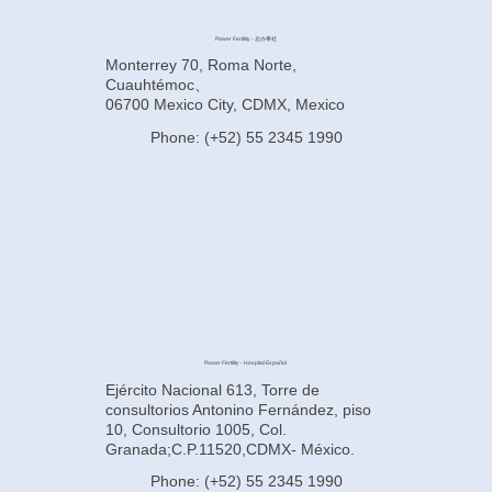
Power Fertility - 总办事处
Monterrey 70, Roma Norte,
Cuauhtémoc、
06700 Mexico City, CDMX, Mexico
Phone: (+52) 55 2345 1990
Power Fertility - Hospital Español
Ejército Nacional 613, Torre de
consultorios Antonino Fernández, piso
10, Consultorio 1005, Col.
Granada;C.P.11520,CDMX- México.
Phone: (+52) 55 2345 1990