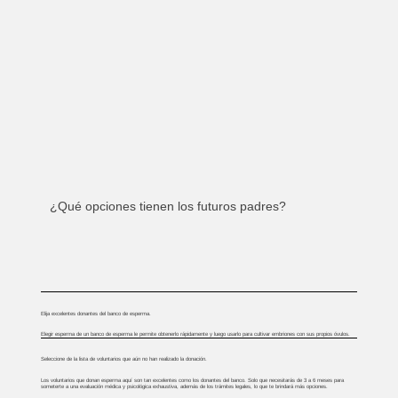
¿Qué opciones tienen los futuros padres?
Elija excelentes donantes del banco de esperma.
Elegir esperma de un banco de esperma le permite obtenerlo rápidamente y luego usarlo para cultivar embriones con sus propios óvulos.
Seleccione de la lista de voluntarios que aún no han realizado la donación.
Los voluntarios que donan esperma aquí son tan excelentes como los donantes del banco. Solo que necesitarás de 3 a 6 meses para
someterte a una evaluación médica y psicológica exhaustiva, además de los trámites legales, lo que te brindará más opciones.