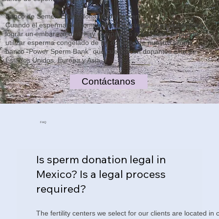
Banco de Semen Elite y donante de semen
Cuando el esperma del compañero masculino no es viable para
lograr un embarazo o no hay compañero masculino, se puede
utilizar esperma congelado de un donante de nuestro propio
banco "Power Sperm Bank" que cuenta con donantes élite de
Estados Unidos, Europa y Asia.
Contáctanos
FAQ
Is sperm donation legal in
Mexico? Is a legal process
required?
The fertility centers we select for our clients are located