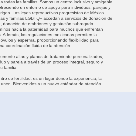
a todas las familias. Somos un centro inclusivo y amigable
reciendo un entorno de apoyo para individuos, parejas y
origen. Las leyes reproductivas progresistas de México
ras y familias LGBTQ+ accedan a servicios de donación de
a, donación de embriones y gestación subrogada—
minos hacia la paternidad para muchos que enfrentan
es. Además, las regulaciones mexicanas permiten la
 óvulos y esperma, proporcionando flexibilidad para
na coordinación fluida de la atención.
temente altas y planes de tratamiento personalizados,
uo y pareja a través de un proceso integral, seguro y
 familia.
o de fertilidad: es un lugar donde la experiencia, la
 unen. Bienvenidos a un nuevo estándar de atención.