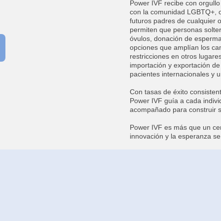
Power IVF recibe con orgullo 
con la comunidad LGBTQ+, of
futuros padres de cualquier 
permiten que personas solte
óvulos, donación de esperm
opciones que amplían los ca
restricciones en otros lugar
importación y exportación de
pacientes internacionales y u
Con tasas de éxito consisten
Power IVF guía a cada individ
acompañado para construir su
Power IVF es más que un centr
innovación y la esperanza se