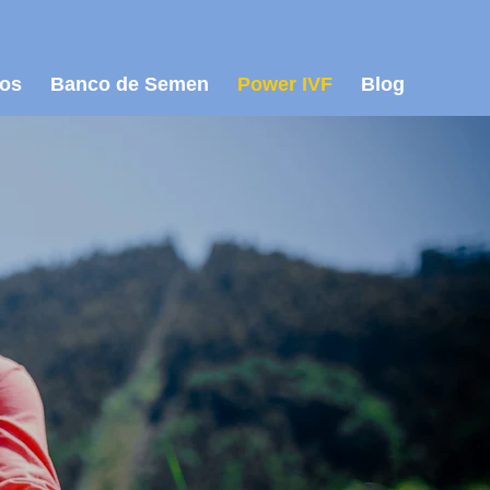
los
Banco de Semen
Power IVF
Blog