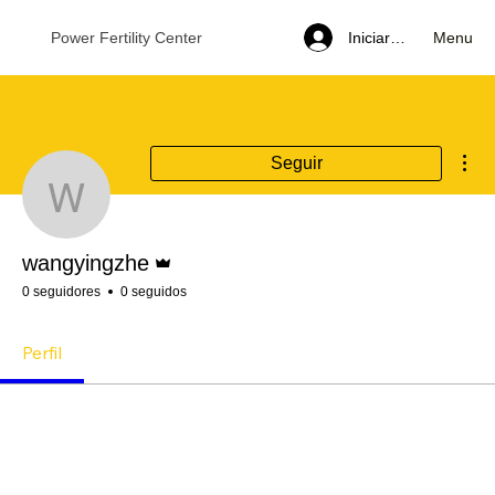
Menu
Power Fertility Center
Iniciar sesión
Más
Seguir
wangyingzhe
Administrador
wangyingzhe
0 seguidores
0 seguidos
Perfil