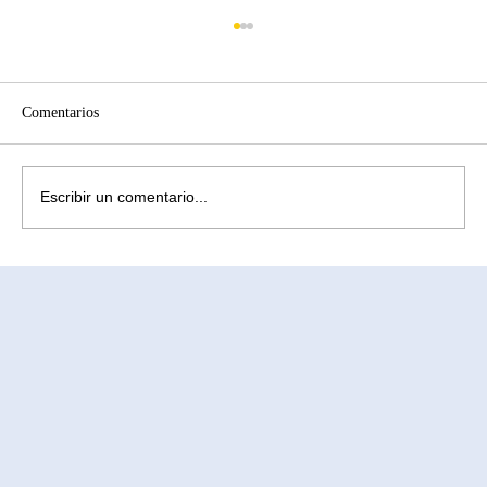
Comentarios
Escribir un comentario...
¿Cómo aliviar la ansiedad causada por la
infertilidad? Comprendiendo la subrogación
en México