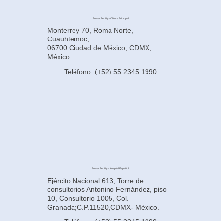
Power Fertility - Clínica Principal
Monterrey 70, Roma Norte,
Cuauhtémoc,
06700 Ciudad de México, CDMX,
México
Teléfono: (+52) 55 2345 1990
Power Fertility - Hospital Español
Ejército Nacional 613, Torre de
consultorios Antonino Fernández, piso
10, Consultorio 1005, Col.
Granada;C.P.11520,CDMX- México.