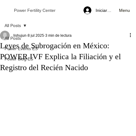
Menu
Power Fertility Center
Iniciar sesión
All Posts
lishujun
8 jul 2025
3 min de lectura
All Posts
Leyes de Subrogación en México:
Power Events ES
POWER IVF Explica la Filiación y el
Power Blog ES
Registro del Recién Nacido