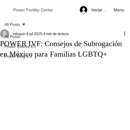
Menu
Power Fertility Center
Iniciar sesión
All Posts
lishujun
8 jul 2025
4 min de lectura
All Posts
POWER IVF: Consejos de Subrogación
Power Events ES
en México para Familias LGBTQ+
Power Blog ES