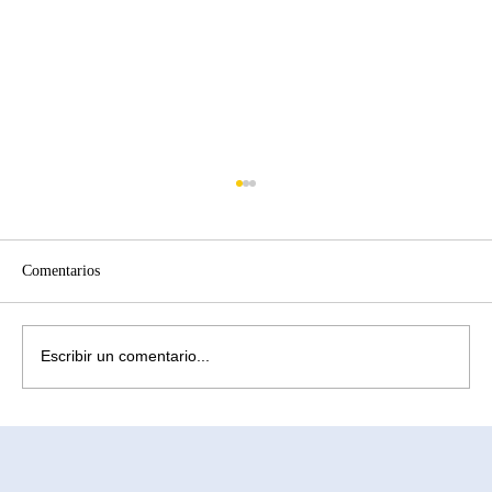
Comentarios
Escribir un comentario...
¿Cómo aliviar la ansiedad causada por la
infertilidad? Comprendiendo la subrogación
en México