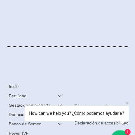
Inicio
Fertilidad
Gestación Subrogada
Términos y condiciones
How can we help you? ¿Cómo podemos ayudarle?
Donación de Óvulos
Política de privacidad
Declaración de accesibilidad
Banco de Semen
1
Power IVF