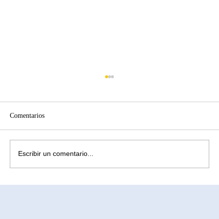
Comentarios
Escribir un comentario...
¿Cómo aliviar la ansiedad causada por la
infertilidad? Comprendiendo la subrogación
en México