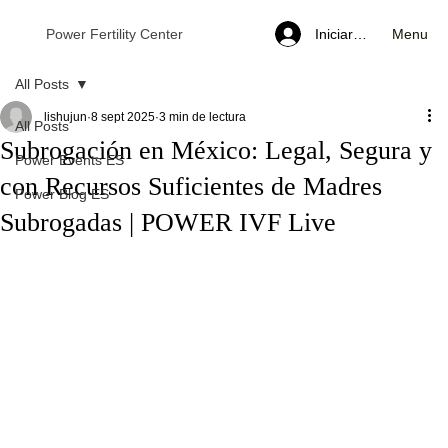
Menu
Power Fertility Center
Iniciar sesión
All Posts
lishujun
8 sept 2025
3 min de lectura
All Posts
Subrogación en México: Legal, Segura y
Power Events ES
con Recursos Suficientes de Madres
Power Blog ES
Subrogadas | POWER IVF Live