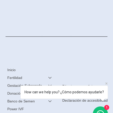
Inicio
Fertilidad
Gestación Subrogada
Términos y condiciones
How can we help you? ¿Cómo podemos ayudarle?
Donación de Óvulos
Política de privacidad
Declaración de accesibilidad
Banco de Semen
1
Power IVF